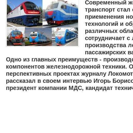
Современный ж
транспорт стал
приеменения н
технологий и об
различных обл
сотрудничает с
производства л
2004 -
пассажирских в
pilot d
Одно из главных преимуществ - произво
компонентов железнодорожной техники. 
перспективных проектах журналу Локомо
рассказал в своем интервью Игорь Борис
президент компании МДС, кандидат технич