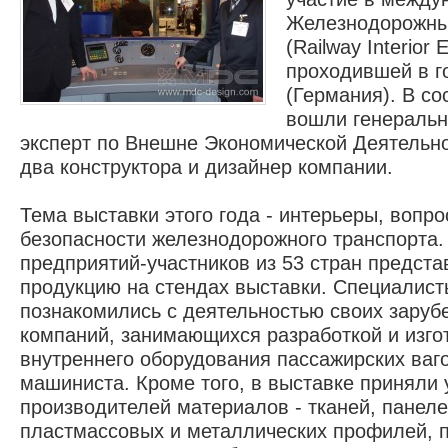
Железнодорожны
(Railway Interior 
проходившей в г
(Германия). В со
вошли генераль
эксперт по Внешне Экономической Деятельно
два конструктора и дизайнер компании.
2016 -
модул
Тема выставки этого года - интерьеры, вопр
безопасности железнодорожного транспорта.
предприятий-участников из 53 стран предст
продукцию на стендах выставки. Специалис
познакомились с деятельностью своих заруб
компаний, занимающихся разработкой и изг
внутреннего оборудования пассажирских ваго
машиниста. Кроме того, в выставке приняли 
производителей материалов - тканей, панеле
пластмассовых и металлических профилей, 