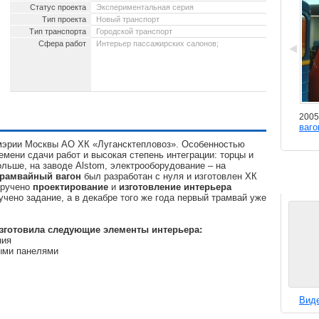
Статус проекта
Экспериментальная серия
Тип проекта
Новый транспорт
Тип транспорта
Городской транспорт
Сфера работ
Интерьер пассажирских салонов;
Эскизный проект
2006 - 2009.
2005
реконструкции интерьера экскурсионного
ваго
вагона на базе вагона ПВ40
 мэрии Москвы АО ХК «Лугансктепловоз». Особенностью
емени сдачи работ и высокая степень интеграции: торцы и
льше, на заводе Alstom, электрооборудование – на
трамвайный вагон
был разработан с нуля и изготовлен ХК
оручено
проектирование
и
изготовление
интерьера
учено задание, а в декабре того же года первый трамвай уже
зготовила следующие элементы интерьера:
ния
ыми панелями
Вид