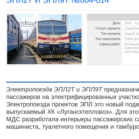
ЭПЛ2Т И ЭПЛ9Т №004-014
Дата
2001 - С
Статус проекта
Серийное
Тип проекта
Новый т
Тип транспорта
Электро
Сфера работ
Интерьер
Комплект
2000 -
системы,
интер
«Сиче
Электропоезда ЭПЛ2Т и ЭПЛ9Т
предназнач
пассажиров на электрифицированных участка
Электропоезда проектов ЭПЛ это новый подв
выпускаемый ХК «Лугансктепловоз». Для это
МДС разработала интерьеры пассажирских с
машиниста, туалетного помещения и тамбуро