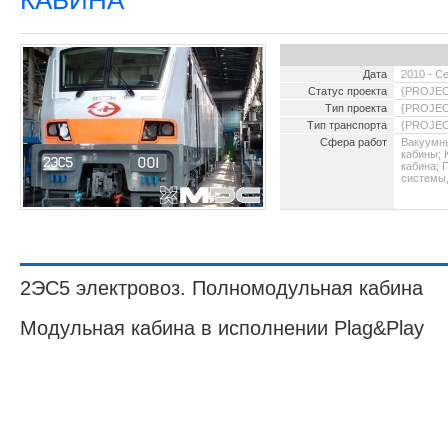
КАБИНА
Дата
2010 - С
Статус проекта
{PROJEC
Тип проекта
{PROJE
Тип транспорта
{PROJE
Сфера работ
Вакуумн
кабины; 
2016 -
кабина; 
для Р
системы,
2ЭС5 электровоз. Полномодульная кабина
Модульная кабина в исполнении Plag&Play