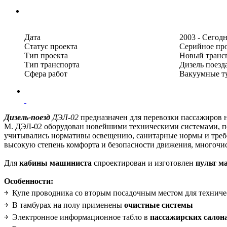
Дата
2003 - Сегод
Статус проекта
Серийное пр
Тип проекта
Новый транс
Тип транспорта
Дизель поезд
Сфера работ
Вакуумные ту
Дизель-поезд
ДЭЛ-02
предназначен для перевозки пассажиров 
М. ДЭЛ-02 оборудован новейшими техническими системами, 
учитывались нормативы освещению, санитарные нормы и треб
высокую степень комфорта и безопасности движения, многоч
Для
кабины машиниста
спроектирован и изготовлен
пульт м
Особенности:
￫ Купе проводника со вторым посадочным местом для техниче
￫ В тамбурах на полу применены
очистные системы
￫ Электронное информационное табло в
пассажирских салон