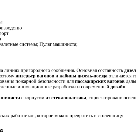
ня
оизводство
порт
а
алетные системы; Пульт машиниста;
на линиях пригородного сообщения. Основная составность
дизе
поэтому
интерьер вагонов
и
кабины дизель-поезда
отличается 
ования пожарной безопасности для
пассажирских вагонов
даль
исленные инновационные разработки и современный
дизайн
.
ашиниста
с корпусом из
стеклопластика
, спроектировано осве
ских работников, которое можно превратить в столешницу
ах