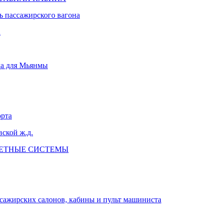
 пассажирского вагона
а
да для Мьянмы
орта
ской ж.д.
ЛЕТНЫЕ СИСТЕМЫ
сажирских салонов, кабины и пульт машиниста