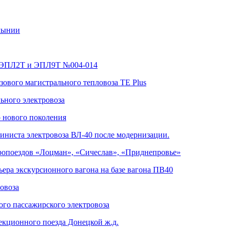
мынии
в ЭПЛ2Т и ЭПЛ9Т №004-014
зового магистрального тепловоза TE Plus
льного электровоза
о нового поколения
иниста электровоза ВЛ-40 после модернизации.
тропоездов «Лоцман», «Сичеслав», «Приднепровье»
ера экскурсионного вагона на базе вагона ПВ40
овоза
ого пассажирского электровоза
екционного поезда Донецкой ж.д.