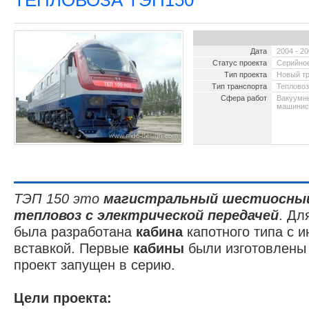
ТЕПЛОВОЗА ТЭП150
Дата
2004 - 2
Статус проекта
Серийное
Тип проекта
Новый т
Тип транспорта
Теплово
Сфера работ
Вакуумны
машинист
2005 -
магис
ТЭП 150 это
магистральный шестиосный
тепловоз с электрической передачей
. Дл
была разработана
кабина
капотного типа с 
вставкой. Первые
кабины
были изготовлены 
проект запущен в серию.
Цели проекта: