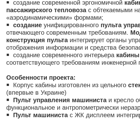
￭ создание современной эргономичной
каб
пассажирского тепловоза
с обтекаемыми н
«аэродинамическими» формами;
￭
создание
унифицированного
пульта упра
отвечающего современным требованиям.
Мо
конструкция пульта
интегрирует органы упр
отображения информации и средства безопа
￭ создание современного интерьера
кабины
соответствующего требованиям инженерной 
Особенности проекта:
￭ Корпус кабины изготовлен из цельного
сте
(впервые в Украине)
￭
Пульт управления машиниста
и кресло о
функциональное и антропометрически нераз
￭
Пульт машиниста
с ЖК дисплеем интегри