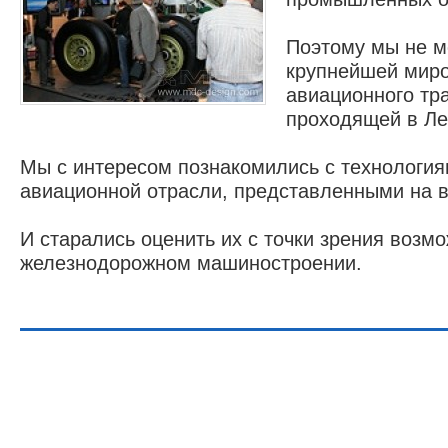
Поэтому мы не м
крупнейшей миро
авиационного тр
проходящей в Ле
Мы с интересом познакомились с технологи
2008 -
модул
авиационной отрасли, представленными на в
И старались оценить их с точки зрения возм
железнодорожном машиностроении.