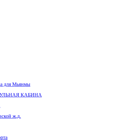
да для Мьянмы
ДУЛЬНАЯ КАБИНА
а
ской ж.д.
орта