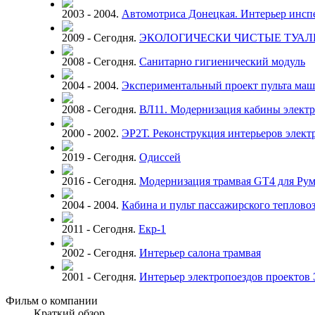
2003 - 2004.
Автомотриса Донецкая. Интерьер инсп
2009 - Сегодня.
ЭКОЛОГИЧЕСКИ ЧИСТЫЕ ТУА
2008 - Сегодня.
Санитарно гигиенический модуль
2004 - 2004.
Экспериментальный проект пульта маш
2008 - Сегодня.
ВЛ11. Модернизация кабины электр
2000 - 2002.
ЭР2Т. Реконструкция интерьеров элек
2019 - Сегодня.
Одиссей
2016 - Сегодня.
Модернизация трамвая GT4 для Ру
2004 - 2004.
Кабина и пульт пассажирского теплов
2011 - Сегодня.
Екр-1
2002 - Сегодня.
Интерьер салона трамвая
2001 - Сегодня.
Интерьер электропоездов проекто
Фильм о компании
Краткий обзор