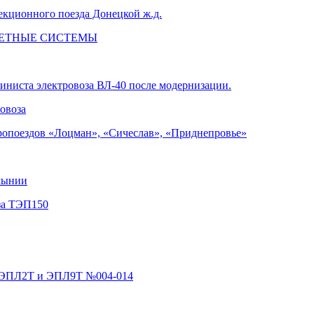
екционного поезда Донецкой ж.д.
ЛЕТНЫЕ СИСТЕМЫ
иниста электровоза ВЛ-40 после модернизации.
овоза
тропоездов «Лоцман», «Сичеслав», «Приднепровье»
мынии
оза ТЭП150
в ЭПЛ2Т и ЭПЛ9Т №004-014