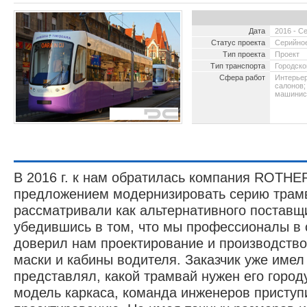
Дата
2016 - С
Статус проекта
Серийное
Тип проекта
Проект
Тип транспорта
Городско
Сфера работ
Интерьер
салонов;
машинис
2004 -
пульт
после
В 2016 г. к нам обратилась компания ROTHE
предложением модернизировать серию трам
рассматривали как альтернативного поставщи
убедившись в том, что мы профессионалы в 
доверил нам проектирование и производство
маски и кабины водителя. Заказчик уже имел
представлял, какой трамвай нужен его город
модель каркаса, команда инженеров приступ