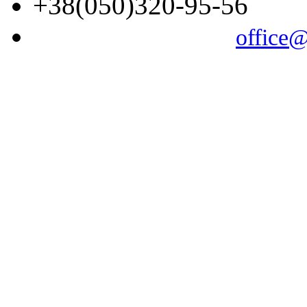
+38(050)320-95-56
office