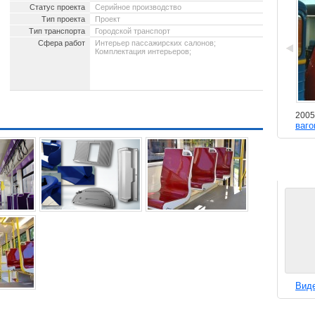
Статус проекта
Серийное производство
Тип проекта
Проект
Тип транспорта
Городской транспорт
Сфера работ
Интерьер пассажирских салонов;
Комплектация интерьеров;
Интерьер инспекционного
2004 - 2004.
2005
поезда Львовской ж.д.
ваго
Вид