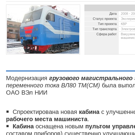
Дата
2008 - 2
Статус проекта
Экспери
Тип проекта
КВР
Тип транспорта
Электро
Сфера работ
Вакуумны
машинист
2009 -
ТУАЛ
Модернизация
грузового магистрального
переменного тока ВЛ80 ТМ(СМ)
была выпол
ОАО ВЭл НИИ
￭ Спроектирована новая
кабина
с улучшенн
рабочего места машиниста
.
￭
Кабина
оснащена новым
пультом управ
составом приборов) существенно улучшающи